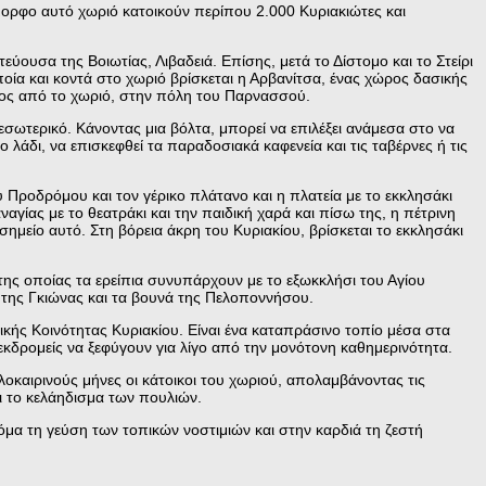
όμορφο αυτό χωριό κατοικούν περίπου 2.000 Κυριακιώτες και
ύουσα της Βοιωτίας, Λιβαδειά. Επίσης, μετά το Δίστομο και το Στείρι
ποία και κοντά στο χωριό βρίσκεται η Αρβανίτσα, ένας χώρος δασικής
οιος από το χωριό, στην πόλη του Παρνασσού.
εσωτερικό. Κάνοντας μια βόλτα, μπορεί να επιλέξει ανάμεσα στο να
 λάδι, να επισκεφθεί τα παραδοσιακά καφενεία και τις ταβέρνες ή τις
υ Προδρόμου και τον γέρικο πλάτανο και η πλατεία με το εκκλησάκι
γίας με το θεατράκι και την παιδική χαρά και πίσω της, η πέτρινη
μείο αυτό. Στη βόρεια άκρη του Κυριακίου, βρίσκεται το εκκλησάκι
της οποίας τα ερείπια συνυπάρχουν με το εξωκκλήσι του Αγίου
ή της Γκιώνας και τα βουνά της Πελοποννήσου.
κής Κοινότητας Κυριακίου. Είναι ένα καταπράσινο τοπίο μέσα στα
κδρομείς να ξεφύγουν για λίγο από την μονότονη καθημερινότητα.
λοκαιρινούς μήνες οι κάτοικοι του χωριού, απολαμβάνοντας τις
ι το κελάηδισμα των πουλιών.
όμα τη γεύση των τοπικών νοστιμιών και στην καρδιά τη ζεστή