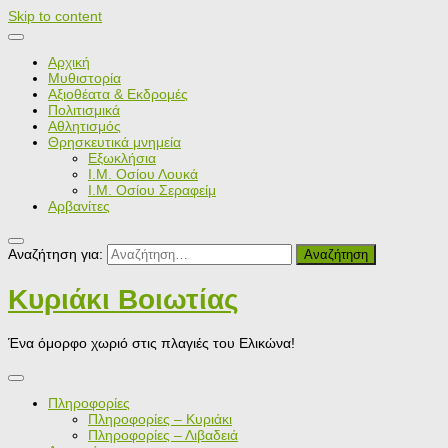
Skip to content
Αρχική
Μυθιστορία
Αξιοθέατα & Εκδρομές
Πολιτισμικά
Αθλητισμός
Θρησκευτικά μνημεία
Εξωκλήσια
Ι.Μ. Οσίου Λουκά
Ι.Μ. Οσίου Σεραφείμ
Αρβανίτες
Αναζήτηση για:
Κυριάκι Βοιωτίας
Ένα όμορφο χωριό στις πλαγιές του Ελικώνα!
Πληροφορίες
Πληροφορίες – Κυριάκι
Πληροφορίες – Λιβαδειά