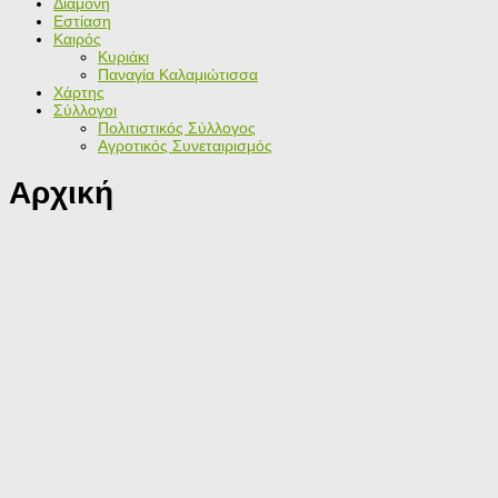
Διαμονή
Εστίαση
Καιρός
Κυριάκι
Παναγία Καλαμιώτισσα
Χάρτης
Σύλλογοι
Πολιτιστικός Σύλλογος
Αγροτικός Συνεταιρισμός
Αρχική