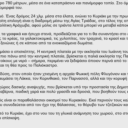
μετρο 780 μέτρων, μέσα σε ένα καταπράσινο και πανέμορφο τοπίο. Στο 
ομορφιά του.
. Ένας δρόμος 24 χλμ. μέσα στα έλατα, ενώνει το Κυριάκι με την πρωτε
ίτη επιλογή είναι η διαδρομή μέσω της Αγίας Τριάδας, στο τέλος της ο
ολίτικη Αράχωβα, αφού μόλις σε τριάντα λεπτά μπορεί να μεταβεί κάπ
α γραφικά και ήσυχα στενά, προϊδεάζεται για το τι θα συναντήσει στο 
 κρέας, τα γαλακτοκομικά, τις χυλοπίτες, τον τραχανά, το κρασί και το
ς ξενώνες ή σε κάποιο από τα ενοικιαζόμενα δωμάτια.
μάσει ο επισκέπτης. Η κεντρική πλατεία με την εκκλησία του Ιωάννη το
ιο πάνω από την κεντρική πλατεία, βρίσκεται η παλιά εκκλησία της Πανα
κους με νερό – σήμερα, περιμένει να ξεδιψάσει όποιον περνά από το ση
αι τη θέα προς το Παλιόκαστρο.
 δύση, στον οποίο ήταν χτισμένη η αρχαία Φωκική πόλη Φλυγόνιον και 
 θαυμάσει τη Λάκκα, τον Κορινθιακό, τον Παρνασσό, αλλά και την κορυφ
 χώρος δασικής αναψυχής, που βρίσκεται υπό την προστασία της Δημοτι
βέρνα, παιδική χαρά και πολύ γρασίδι και δροσιά, που βοηθούν τους ε
 είναι οι παραθαλάσσιοι οικισμοί του Κυριακίου. Εκεί περνούν τους κα
υ συνοδεύεται από τον ήχο της θάλασσας, το θόρυβο των τζιτζικιών κα
 το Κυριάκι, έχει στο νου του τη γλυκιά ανάμνηση του χωριού, στο στ
υ επίσκεψη.