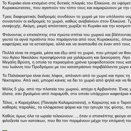
Το Κυριάκι είναι κτισμένο στις δυτικές πλαγιές του Ελικώνα, σε υψό
Κυριακιώτισσες, που αγαπούν τον τόπο τους και καμαρώνουν με την 
Τρεις διαφορετικές διαδρομές συνδέουν το χωριό με τον υπόλοιπο νομό
συναντούν οι εκδρομείς το χωριό, καθώς ανεβαίνουν στον Ελικώνα. Τρ
αναψυχής. Ακόμη, μικρή απόσταση χωρίζει το Κυριάκι και την κοσμοπ
Φτάνοντας ο επισκέπτης στα πρώτα σπίτια του χωριού και βλέποντας τ
γευτεί τα αγνά προϊόντα που παράγονται από τους Κυριακιώτες, όπως το
καφετέριες και τα εστιατόρια, αλλά και να αναπαυθεί σε έναν από του
Πολλά είναι τα σημεία, μέσα και έξω από το χωριό, που μπορεί να θαυ
του Αγίου Νικολάου προσφέρονται για χαλάρωση και ξεκούραση. Λίγο π
Μεγάλη Βρύση, η οποία τα περασμένα χρόνια τροφοδοτούσε τους κατοί
του Ιωάννη του Προδρόμου με τον καταπράσινο περιβάλλοντα χώρο κ
Το Παλιόκαστρο είναι ένας λόφος, απέναντι από το χωριό και προς τη
Νεκταρίου. Από εκεί, μπορεί κανείς να δει το χωριό από ψηλά και να
Μόλις 5 χλμ. από την πλατεία του χωριού, απέχει η Αρβανίτσα. Ένας
έλατα, σαν βγαλμένο από παραμύθι, στο οποίο υπάρχουν καφετέρια-τα
Τέλος, ο Καραχάλιος (Παναγία Καλαμιώτισσα), ο Καριώτης και ο Ταρσός
καθαρές παραλίες, τα ολόφρεσκα ψάρια και την ησυχία της φύσης, πο
Καθώς όμως όλα τα ωραία τελειώνουν…, όταν ο επισκέπτης φεύγει από
φιλοξενία των κατοίκων, που θα τον περιμένουν μέχρι την επόμενή το