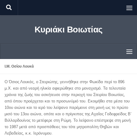
Skip to content
Κυριάκι Βοιωτίας
Ι.Μ. Οσίου Λουκά
Ο Όσιος Λουκάς, ο Στειριώτης, γεννήθηκε στην Φωκίδα περί το 896
μ.Χ. και από νεαρή ηλικία αφιερώθηκε στο μοναχισμό. Τα τελευταία
χρόνια της ζωής του ασκήτευσε στην περιοχή του Στειρίου Βοιωτίας,
από όπου προέρχεται και το προσωνύμιό του. Εκοιμήθει στα μέσα του
10ου αιώνα και το ιερό του λείψανο παρέμεινε στη μονή ως το πρώτο
μισό του 13ου αιώνα, οπότε και ο πρίγκιπας της Αχαΐας Γοδεφρείδος Β’
Βιλλαρδουίνος το μετέφερε στη Ρώμη. Το λείψανο επέστρεψε στη μονή
το 1987 μετά από προσπάθειες του τότε μητροπολίτη Θηβών και
Λεβαδείας, κ.κ. Ιερόνυμου.