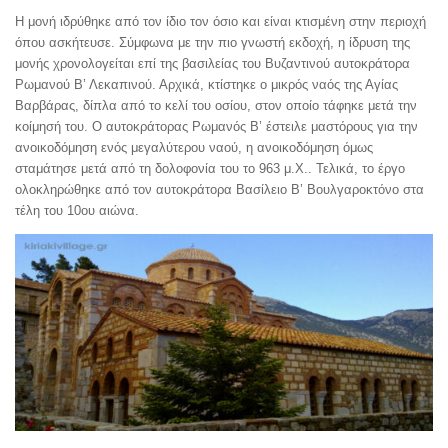
Η μονή ιδρύθηκε από τον ίδιο τον όσιο και είναι κτισμένη στην περιοχή
όπου ασκήτευσε. Σύμφωνα με την πιο γνωστή εκδοχή, η ίδρυση της
μονής χρονολογείται επί της βασιλείας του Βυζαντινού αυτοκράτορα
Ρωμανού Β’ Λεκαπινού. Αρχικά, κτίστηκε ο μικρός ναός της Αγίας
Βαρβάρας, δίπλα από το κελί του οσίου, στον οποίο τάφηκε μετά την
κοίμησή του. Ο αυτοκράτορας Ρωμανός Β’ έστειλε μαστόρους για την
ανοικοδόμηση ενός μεγαλύτερου ναού, η ανοικοδόμηση όμως
σταμάτησε μετά από τη δολοφονία του το 963 μ.Χ.. Τελικά, το έργο
ολοκληρώθηκε από τον αυτοκράτορα Βασίλειο Β’ Βουλγαροκτόνο στα
τέλη του 10ου αιώνα.