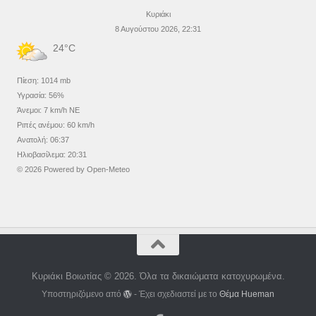
Κυριάκι
8 Αυγούστου 2026, 22:31
24°C
Πίεση: 1014 mb
Υγρασία: 56%
Άνεμοι: 7 km/h NE
Ριπές ανέμου: 60 km/h
Ανατολή: 06:37
Ηλιοβασίλεμα: 20:31
© 2026 Powered by Open-Meteo
Κυριάκι Βοιωτίας © 2026. Όλα τα δικαιώματα κατοχυρωμένα.
Υποστηριζόμενο από
- Έχει σχεδιαστεί με το
Θέμα Ηueman